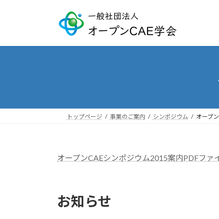
コ
ナ
ン
ビ
テ
ゲ
ン
ー
ツ
シ
へ
ョ
ス
ン
キ
に
ッ
移
プ
動
トップページ
事業のご案内
シンポジウム
オープン
オープンCAEシンポジウム2015案内PDFファ
お知らせ