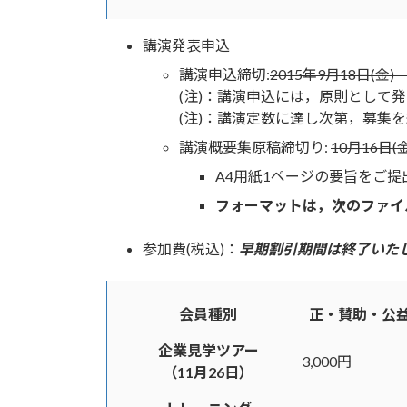
講演発表申込
講演申込締切:
2015年9月18日(金
(注)：講演申込には，原則として
(注)：講演定数に達し次第，募集
講演概要集原稿締切り:
10月16日(金
A4用紙1ページの要旨をご
フォーマットは，次のファイ
参加費(税込)：
早期割引期間は終了いた
会員種別
正・賛助・公
企業見学ツアー
3,000円
（11月26日）