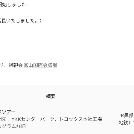
を開始しました．
（延長いたしました。）
び，懇親会
富山国際会議場
)
概要
スツアー
JR黒
問先：YKKセンターパーク，トヨックス本社工場
地鉄）
ログラム詳細