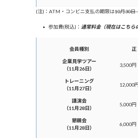
(注)：ATM・コンビニ支払の期限は
10月30
参加費(税込)：
通常料金（現在はこちら
会員種別
正
企業見学ツアー
3,500円
（11月26日）
トレーニング
12,000
（11月27日）
講演会
5,000円
（11月28日）
懇親会
6,000円
（11月28日）