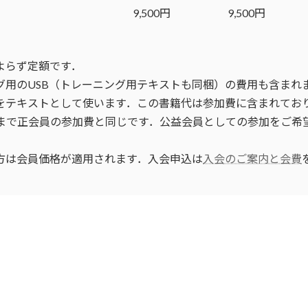
9,500円
9,500円
よらず定額です．
グ用のUSB（トレーニング用テキストも同梱）の費用も含まれ
籍をテキストとして使います．この書籍代は参加費に含まれてお
1名まで正会員の参加費と同じです．公益会員としての参加をご
る方は会員価格が適用されます．入会申込は
入会のご案内と会費