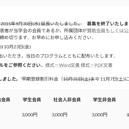
) 2015年9月30日(水) 延長いたしました。
募集を終了いたしま
発表者が当学会の会員であるか，所属団体が
賛助会員もしくは公
を締め切ります．お早めにお申し込みください．
)
10月23日(金)
提出いただき，当日のプログラムとともに配布いたします．
ルをご参照ください．
様式－Word文書
様式－PDF文書
しました。
'早期登録割引料金（
10月31日(土)まで
11月7日(土
益会員
学生会員
社会人非会員
学生非会員
3,000円
3,000円
3,000円