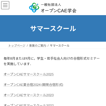
コ
ナ
ン
ビ
テ
ゲ
ン
ー
ツ
シ
へ
ョ
サマースクール
ス
ン
キ
に
ッ
移
プ
動
トップページ
事業のご案内
サマースクール
毎年8月または9月に，学生・若手社会人向けの合宿形式セミナー
を実施しています．
オープンCAEサマースクール2025
オープンCAE夏合宿2024 (開発合宿形式)
オープンCAEサマースクール2023
オープンCAEサマースクール2022