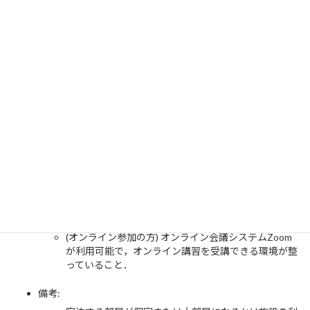
参加登録締切
早期参加登録締切: 7月31日(月)
通常参加登録締切: 8月28日(月)
定員に達した場合は早期に締め切る場合があります．
講習環境：本講習会は参加者持ち込みのノートPCを利用し
てハンズオン演習を行います．推奨PCスペックは以下のと
おりです．
CPU:64bit cpu，Core i3クラス以上
メモリ:8GB以上推奨
HDD空き容量:50GB以上
Wi-FiまたはLANが利用可能で，gitなどのコマンドを
用いてレポジトリからのダウンロードが可能であるこ
とが望ましい．
(オンライン参加の方) オンライン会議システムZoom
が利用可能で，オンライン講習を受講できる環境が整
っていること．
備考: