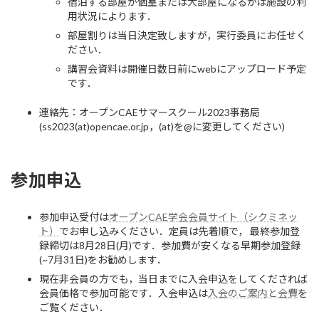
宿泊する部屋が個室または大部屋になるかは施設の利
用状況によります．
部屋割りは当日決定致しますが，実行委員にお任せく
ださい．
講習会資料は開催日数日前にwebにアップロード予定
です．
連絡先：オープンCAEサマースクール2023事務局
(ss2023(at)opencae.or.jp，(at)を@に変更してください)
参加申込
参加申込受付は
オープンCAE学会会員サイト（シクミネッ
ト）
でお申し込みください．定員は先着順で， 最終参加登
録締切は8月28日(月)です．参加費が安くなる早期参加登録
(~7月31日)をお勧めします．
現在非会員の方でも，当日までに入会申込をしてくだされば
会員価格で参加可能です．入会申込は
入会のご案内と会費
を
ご覧ください．