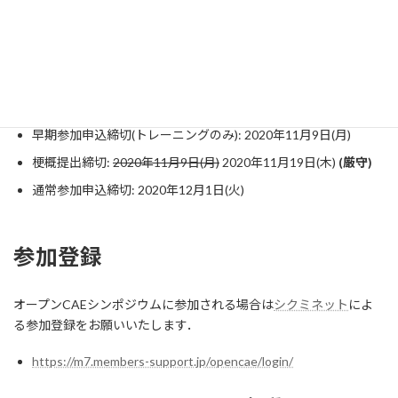
講演申込開始: 2020年9月25日(金)
参加申込開始: 2020年10月7日(水)
講演申込締切:
2020年10月15日(木)
2020年10月26日(月) (延長
しました)
講演採択通知:
2020年10月19日(月)
2020年10月30日(金)
早期参加申込締切(トレーニングのみ): 2020年11月9日(月)
梗概提出締切:
2020年11月9日(月)
2020年11月19日(木)
(厳守)
通常参加申込締切: 2020年12月1日(火)
参加登録
オープンCAEシンポジウムに参加される場合は
シクミネット
によ
る参加登録をお願いいたします．
https://m7.members-support.jp/opencae/login/