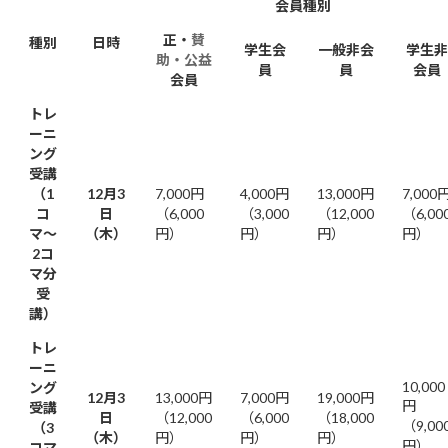
会員種別
正・
賛
種別
日時
学生会
一般非会
学生非
助・公益
員
員
会員
会員
トレ
ーニ
ング
受講
（1
12月3
7,000円
4,000円
13,000円
7,000
コ
日
（6,000
（3,000
（12,000
（6,00
マ〜
（木）
円）
円）
円）
円）
2コ
マ分
受
講）
トレ
ーニ
10,000
ング
12月3
13,000円
7,000円
19,000円
円
受講
日
（12,000
（6,000
（18,000
（9,00
（3
（木）
円）
円）
円）
円）
コマ