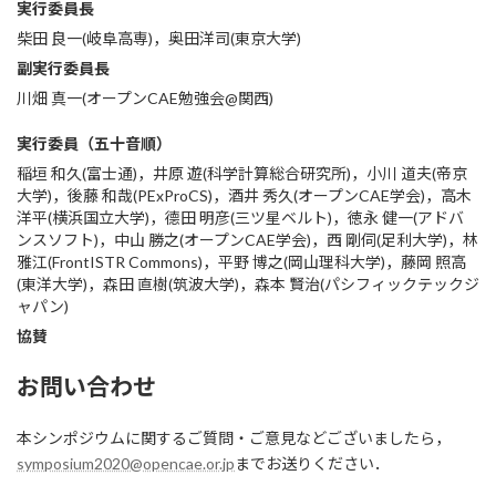
実行委員長
柴田 良一(岐阜高専)，奥田洋司(東京大学)
副実行委員長
川畑 真一(オープンCAE勉強会@関西)
実行委員（五十音順）
稲垣 和久(富士通)，井原 遊(科学計算総合研究所)，小川 道夫(帝京
大学)，後藤 和哉(PExProCS)，酒井 秀久(オープンCAE学会)，高木
洋平(横浜国立大学)，德田 明彦(三ツ星ベルト)，徳永 健一(アドバ
ンスソフト)，中山 勝之(オープンCAE学会)，西 剛伺(足利大学)，林
雅江(FrontISTR Commons)，平野 博之(岡山理科大学)，藤岡 照高
(東洋大学)，森田 直樹(筑波大学)，森本 賢治(パシフィックテックジ
ャパン)
協賛
お問い合わせ
本シンポジウムに関するご質問・ご意見などございましたら，
symposium2020@opencae.or.jp
までお送りください．