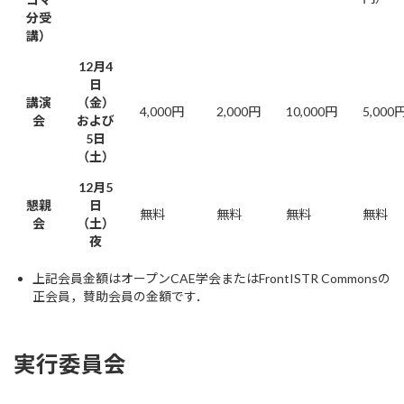
分受
講）
12月4
日
講演
（金）
4,000円
2,000円
10,000円
5,000
会
および
5日
（土）
12月5
懇親
日
無料
無料
無料
無料
会
（土）
夜
上記会員金額はオープンCAE学会またはFrontISTR Commonsの
正会員，賛助会員の金額です．
実行委員会