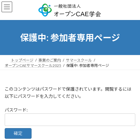
コ
ナ
ン
ビ
テ
ゲ
ン
ー
ツ
シ
へ
ョ
保護中: 参加者専用ページ
ス
ン
キ
に
ッ
移
プ
動
トップページ
事業のご案内
サマースクール
オープンCAEサマースクール2025
保護中: 参加者専用ページ
このコンテンツはパスワードで保護されています。閲覧するには
以下にパスワードを入力してください。
パスワード: