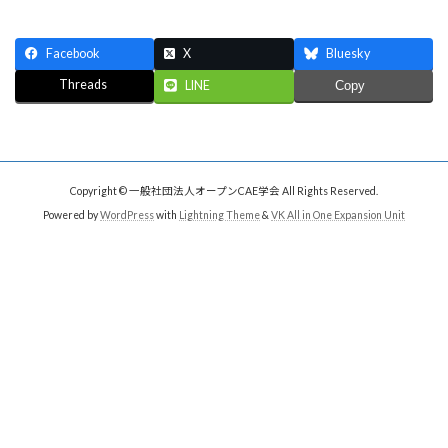
Facebook
X
Bluesky
Threads
LINE
Copy
Copyright © 一般社団法人オープンCAE学会 All Rights Reserved.
Powered by
WordPress
with
Lightning Theme
&
VK All in One Expansion Unit