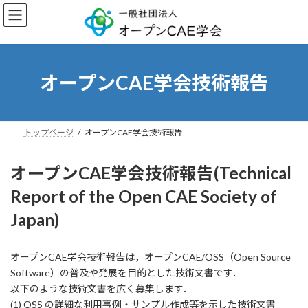
コ
ナ
ン
ビ
テ
ゲ
ン
ー
ツ
シ
へ
ョ
オープンCAE学会技術報告
ス
ン
キ
に
ッ
移
プ
動
トップページ
オープンCAE学会技術報告
オープンCAE学会技術報告(Technical
Report of the Open CAE Society of
Japan)
オープンCAE学会技術報告は，オープンCAE/OSS（Open Source
Software）の普及や発展を目的とした技術文書です．
以下のような技術文書を広く募集します．
(1) OSS の詳細な利用事例・サンプル作成等を示した技術文書