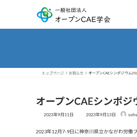
コ
ナ
ン
ビ
テ
ゲ
ン
ー
ツ
シ
へ
ョ
ス
ン
キ
に
ッ
移
プ
動
トップページ
お知らせ
オープンCAEシンポジウム20
オープンCAEシンポジ
最
2023年9月11日
2023年9月13日
soh
終
更
2023年12月7-9日に神奈川県立かながわ労
新