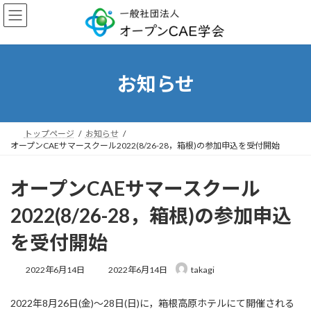
コ
ナ
ン
ビ
テ
ゲ
ン
ー
ツ
シ
へ
ョ
お知らせ
ス
ン
キ
に
ッ
移
プ
動
トップページ
お知らせ
オープンCAEサマースクール2022(8/26-28，箱根)の参加申込を受付開始
オープンCAEサマースクール
2022(8/26-28，箱根)の参加申込
を受付開始
最
2022年6月14日
2022年6月14日
takagi
終
更
2022年8月26日(金)〜28日(日)に，箱根高原ホテルにて開催される
新