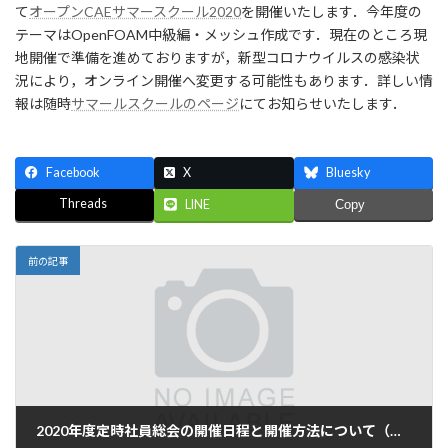
日
て
オープンCAEサマースクール2020
を開催いたします．今年度の
時
テーマはOpenFOAM中級編・メッシュ作成です．現在のところ現
:
地開催で準備を進めておりますが，新型コロナウイルスの感染状
況により，オンライン開催へ変更する可能性もあります．詳しい情
報は随時
サマールスクールのページ
にてお知らせいたします．
Facebook
X
Bluesky
Threads
LINE
Copy
前の記事
2020年度定時社員総会の開催日程と開催方法について（更新）