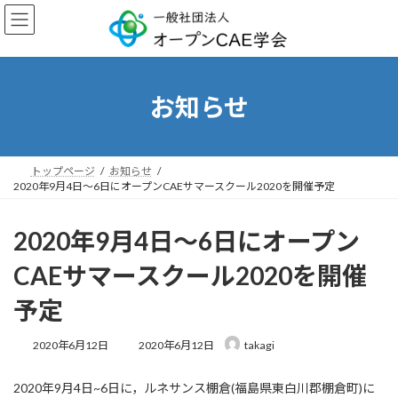
コ
ナ
ン
ビ
テ
ゲ
ン
ー
ツ
シ
へ
ョ
お知らせ
ス
ン
キ
に
ッ
移
プ
動
トップページ
お知らせ
2020年9月4日〜6日にオープンCAEサマースクール2020を開催予定
2020年9月4日〜6日にオープン
CAEサマースクール2020を開催
予定
最
2020年6月12日
2020年6月12日
takagi
終
更
2020年9月4日~6日に，ルネサンス棚倉(福島県東白川郡棚倉町)に
新