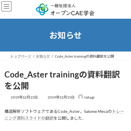
コ
ナ
ン
ビ
テ
ゲ
ン
ー
ツ
シ
へ
ョ
お知らせ
ス
ン
キ
に
ッ
移
プ
動
トップページ
お知らせ
Code_Aster trainingの資料翻訳を公開
Code_Aster trainingの資料翻訳
を公開
最
2019年12月15日
2019年12月15日
takagi
終
更
構造解析ソフトウェアであるCode_Aster，Salome Mecaの
トレー
新
日
ニング資料スライドの翻訳
を公開しました．
時
: