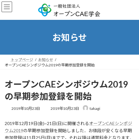
コ
ナ
ン
ビ
テ
ゲ
ン
ー
ツ
シ
へ
ョ
お知らせ
ス
ン
キ
に
ッ
移
プ
動
トップページ
お知らせ
オープンCAEシンポジウム2019の早期参加登録を開始
オープンCAEシンポジウム2019
の早期参加登録を開始
最
2019年10月23日
2019年10月23日
takagi
終
更
2019年12月19日(金)~21日(日)に開催される
オープンCAEシンポジ
新
日
ウム2019
の早期参加登録を開始しました．お値段が安くなる早期
時
参加登録は11月25日(月)までで，それ以降は通常料金となります．