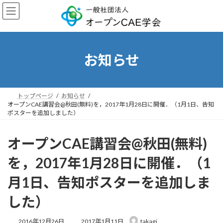
コ
ナ
ン
ビ
テ
ゲ
ン
ー
ツ
シ
へ
ョ
お知らせ
ス
ン
キ
に
ッ
移
プ
動
トップページ
お知らせ
オープンCAE講習会@秋田(無料)を，2017年1月28日に開催．（1月1日、告知
ポスターを追加しました）
オープンCAE講習会@秋田(無料)
を，2017年1月28日に開催．（1
月1日、告知ポスターを追加しま
した）
最
2016年12月26日
2017年1月11日
takagi