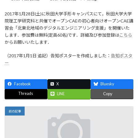
終
更
2017年1月28日(土)に秋田大学手形キャンパスにて，秋田大学大学
新
日
院理工学研究科と共催でオープンCAEの初心者向けオープンCAE講
時
習会「北東北地域のデジタルエンジニアリング支援」を開催いた
:
します．参加費は無料(定員60名)です．詳細及び参加登録は
こちら
からお願いいたします．
（2017年1月1日 追記）告知ポスターを作成しました：
告知ポスタ
ー
Facebook
X
Bluesky
Threads
LINE
Copy
前の記事