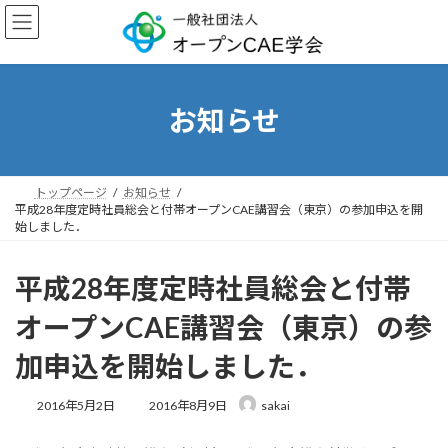
コ
ナ
ン
ビ
テ
ゲ
ン
ー
ツ
シ
へ
ョ
お知らせ
ス
ン
キ
に
ッ
移
プ
動
トップページ
お知らせ
平成28年度定時社員総会と付帯オープンCAE講習会（東京）の参加申込を開
始しました．
平成28年度定時社員総会と付帯
オープンCAE講習会（東京）の参
加申込を開始しました．
最
2016年5月2日
2016年8月9日
sakai
終
更