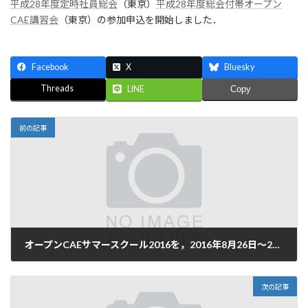
平成28年度定時社員総会
（東京）
平成28年度総会付帯オープン
新
日
CAE講習会
（東京）の参加申込を開始しました．
時
:
Facebook
X
Bluesky
Threads
LINE
Copy
前の記事
オープンCAEサマースクール2016を，2016年8月26日〜28日に伊東にて開催．
2016年4月3日
次の記事