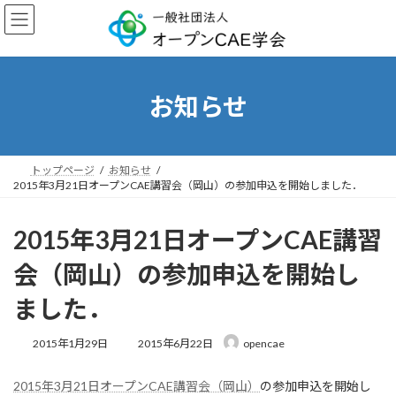
コ
ナ
ン
ビ
テ
ゲ
ン
ー
ツ
シ
へ
ョ
お知らせ
ス
ン
キ
に
ッ
移
プ
動
トップページ
お知らせ
2015年3月21日オープンCAE講習会（岡山）の参加申込を開始しました．
2015年3月21日オープンCAE講習
会（岡山）の参加申込を開始し
ました．
最
2015年1月29日
2015年6月22日
opencae
終
更
2015年3月21日オープンCAE講習会（岡山）
の参加申込を開始し
新