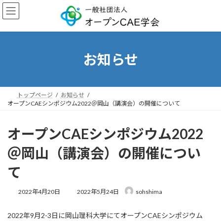
コ
ナ
ン
ビ
テ
ゲ
ン
ー
ツ
シ
へ
ョ
お知らせ
ス
ン
キ
に
ッ
移
プ
動
トップページ
お知らせ
オープンCAEシンポジウム2022＠岡山（講演会）の開催について
オープンCAEシンポジウム2022
＠岡山（講演会）の開催につい
て
最
2022年4月20日
2022年5月24日
sohshima
終
更
2022年9月2-3日に岡山理科大学にてオープンCAEシンポジウム
新