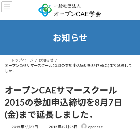
コ
ナ
ン
ビ
テ
ゲ
ン
ー
ツ
シ
へ
ョ
お知らせ
ス
ン
キ
に
ッ
移
プ
動
トップページ
お知らせ
オープンCAEサマースクール2015の参加申込締切を8月7日(金)まで延長しま
した．
オープンCAEサマースクール
2015の参加申込締切を8月7日
(金)まで延長しました．
最
2015年7月27日
2015年12月25日
opencae
終
更