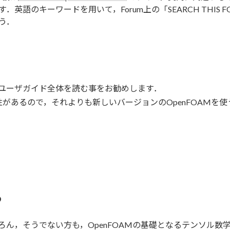
のキーワードを用いて，Forum上の「SEARCH THIS FORU
ょう．
るユーザガイド全体を読む事をお勧めします．
があるので，それよりも新しいバージョンのOpenFOAMを
る
ちろん，そうでない方も，OpenFOAMの基礎となるテンソル