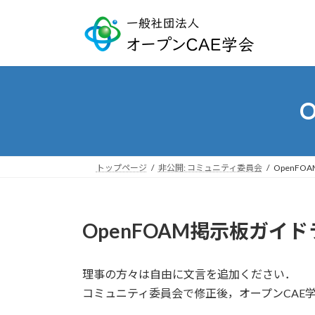
コ
ナ
ン
ビ
テ
ゲ
ン
ー
ツ
シ
へ
ョ
ス
ン
キ
に
ッ
移
プ
動
トップページ
非公開: コミュニティ委員会
OpenF
OpenFOAM掲示板ガイ
理事の方々は自由に文言を追加ください．
コミュニティ委員会で修正後，オープンCAE