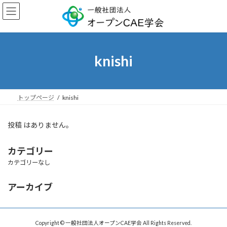
コ
ナ
ン
ビ
テ
ゲ
ン
ー
ツ
シ
へ
ョ
knishi
ス
ン
キ
に
ッ
移
プ
動
トップページ
knishi
投稿 はありません。
カテゴリー
カテゴリーなし
アーカイブ
Copyright © 一般社団法人オープンCAE学会 All Rights Reserved.