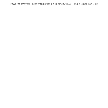
Powered by
WordPress
with
Lightning Theme
&
VK All in One Expansion Unit