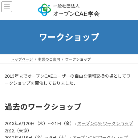
コ
ナ
ン
ビ
テ
ゲ
ン
ー
ツ
シ
へ
ョ
ワークショップ
ス
ン
キ
に
ッ
移
プ
動
トップページ
事業のご案内
ワークショップ
2013年までオープンCAEユーザーの自由な情報交換の場としてワ
ークショップを開催しておりました．
過去のワークショップ
2013年6月20日（木）～21日（金） :
オープンCAEワークショップ
2013
（東京）
2012年6月8日（金）～9日（土） :
オープンCAEワークショップ