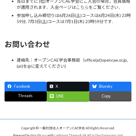
当日までに (社)オープンCAE学会にご入会の場合，会員価格
が適用されます．入会ページは
こちら
をご覧ください．
参加申し込み締切りは6月26日(土)コースは6月24日(木) 23時
59分, 7月3日(土)コースは7月1日(木) 23時59分です.
お問い合わせ
連絡先：オープンCAE学会事務局（office(at)opencae.or.jp,
(at)を@に変えてください)
Facebook
X
Bluesky
Threads
LINE
Copy
Copyright © 一般社団法人オープンCAE学会 All Rights Reserved.
Powered by
WordPress
with
Lightning Theme
&
VK All in One Expansion Unit