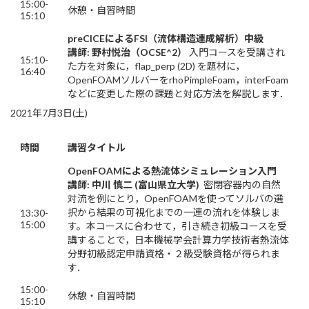
15:00-
休憩・自習時間
15:10
preCICEによるFSI（流体構造連成解析）中級
講師: 野村悦治（OCSE^2）
入門コースを受講され
15:10-
た方を対象に，flap_perp (2D) を題材に，
16:40
OpenFOAMソルバーをrhoPimpleFoam，interFoam
などに変更した際の課題と対応方法を解説します．
2021年7月3日(土)
時間
講習タイトル
OpenFOAM
による熱流体シミュレーション入門
講師: 中川 慎二 (富山県立大学)
密閉容器内の自然
対流を例にとり，OpenFOAMを使ってソルバの選
択から結果の可視化までの一連の流れを体験しま
13:30-
15:00
す。本コースに合わせて，引き続き初級コースを受
講することで，日本機械学会計算力学技術者熱流体
分野初級認定申請資格・２級受験資格が得られま
す．
15:00-
休憩・自習時間
15:10