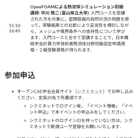
OpenFOAM
による熱流体シミュレーション初級
講師: 中川 慎二 (富山県立大学)
入門コースを受講
された方を対象に，密閉容器内自然対流の例題を使
って，実験結果との比較により妥当性を検討しなが
15:10-
16:40
ら，メッシュや境界条件への依存性について学び
ます．入門コースと合せて受講することで，日本機
械学会計算力学技術者熱流体分野初級認定申請資
格・２級受験資格が得られます．
参加申込
オープンCAE学会会員サイト（
シクミネット
）でお申し込み
ください．定員20名で先着順です．
シクミネットでログイン後，「イベント情報」「イベ
ント申込」で本イベントの申込みをしてください．
シクミネットのログインIDを持っていない方は，シク
ミネットで新規ユーザ登録をお願いいたします．