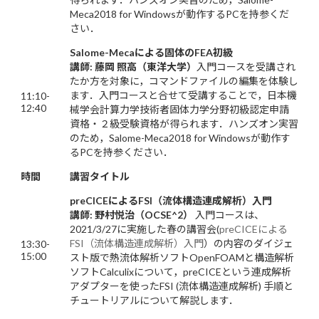
Meca2018 for Windowsが動作するPCを持参くだ
さい．
Salome-Meca
による固体のFEA初級
講師: 藤岡 照高（東洋大学）
入門コースを受講され
たか方を対象に，コマンドファイルの編集を体験し
ます．入門コースと合せて受講することで，日本機
11:10-
12:40
械学会計算力学技術者固体力学分野初級認定申請
資格・２級受験資格が得られます．ハンズオン実習
のため，Salome-Meca2018 for Windowsが動作す
るPCを持参ください．
時間
講習タイトル
preCICEによるFSI（流体構造連成解析）入門
講師: 野村悦治（OCSE^2）
入門コースは、
2021/3/27に実施した春の講習会(
preCICEによる
FSI（流体構造連成解析）入門
）の内容のダイジェ
13:30-
15:00
スト版で熱流体解析ソフトOpenFOAMと構造解析
ソフトCalculixについて，preCICEという連成解析
アダプターを使ったFSI (流体構造連成解析) 手順と
チュートリアルについて解説します．