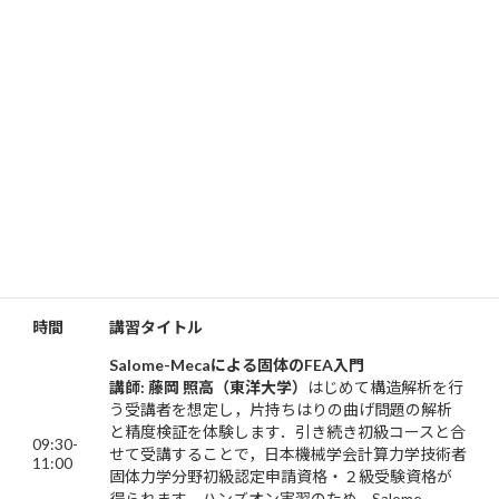
環境構築方法がわからない方は，実施日前にご相談くださ
い．
2021年6月26日, 7月3日オープンCAE
トレーニングプログラム@オンライ
ン
2021年6月26日(土)
時間
講習タイトル
Salome-Meca
による固体のFEA入門
講師: 藤岡 照高（東洋大学）
はじめて構造解析を行
う受講者を想定し，片持ちはりの曲げ問題の解析
と精度検証を体験します．引き続き初級コースと合
09:30-
せて受講することで，日本機械学会計算力学技術者
11:00
固体力学分野初級認定申請資格・２級受験資格が
得られます．ハンズオン実習のため，Salome-