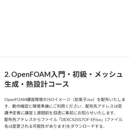
で，配布先アドレスからダウンロードいただいた上，必要な方
は，各自印刷して持参してください．関連ファイルはPCに保存し
て持参してください．
講習会の準備について，ご質問がございましたら，オープンCAE学
会事務局 office@opencae.or.jp までご連絡ください．
必ず事前に動
作を確認してください．環境構築がうまく行かない場合は必ず事
前にメールでご相談ください．当日早め（6/23 9:00頃）にお越し
いただければ環境構築のお手伝いをいたします．
2. OpenFOAM入門・初級・メッシュ
生成・熱設計コース
OpenFOAM講習環境のISOイメージ（拡張子.iso）を配布いたしま
す．動作確認と環境準備にご利用ください．配布先アドレスは受
講予定者に講習１週間前を目途に事前にお知らせいたします．
配布先アドレスからファイル「DEXCS2017OF-SP.iso」(ファイル
名は変更される可能性があります)をダウンロードする．