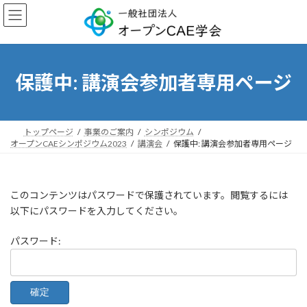
コ
ナ
ン
ビ
テ
ゲ
ン
ー
ツ
シ
へ
ョ
保護中: 講演会参加者専用ページ
ス
ン
キ
に
ッ
移
プ
動
トップページ
事業のご案内
シンポジウム
オープンCAEシンポジウム2023
講演会
保護中: 講演会参加者専用ページ
このコンテンツはパスワードで保護されています。閲覧するには
以下にパスワードを入力してください。
パスワード: