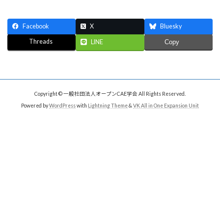
Facebook
X
Bluesky
Threads
LINE
Copy
Copyright © 一般社団法人オープンCAE学会 All Rights Reserved.
Powered by
WordPress
with
Lightning Theme
&
VK All in One Expansion Unit