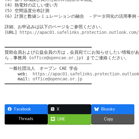
(4) 熱電対の正しい使い方

(5) 空間温度分布計測

(6) 計測と数値シミュレーションの融合　－データ同化の活用事例－
詳細、お申込みは以下のページをご参照ください。

[URL] 
https://apac01.safelinks.protection.outlook.com/
━━━━━━━━━━━━━━━━━━━━━━━━━━━━━━━━━━━

賛助会員および公益会員の方は，会員宛てにお知らせしたい情報があ
ら，事務局 (
office@opencae.or.jp
) までご連絡ください。

―――――――――――――――――――――――――――――――――――

　一般社団法人　オープン CAE 学会

　　　web:  
https://apac01.safelinks.protection.outloo
　　　mail: 
office@opencae.or.jp
━━━━━━━━━━━━━━━━━━━━━━━━━━━━━━━━━━━

Facebook
X
Bluesky
Threads
LINE
Copy