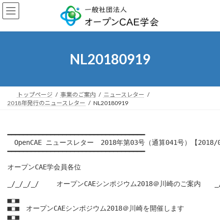
コ
ナ
ン
ビ
テ
ゲ
ン
ー
ツ
シ
へ
ョ
NL20180919
ス
ン
キ
に
ッ
移
プ
動
トップページ
事業のご案内
ニュースレター
2018年発行のニュースレター
NL20180919
━━━━━━━━━━━━━━━━━━━━━━━━━━━━━━━━━━━

　OpenCAE ニュースレター　2018年第03号（通算041号）【2018/0
━━━━━━━━━━━━━━━━━━━━━━━━━━━━━━━━━━━

オープンCAE学会員各位

_/_/_/_/　　 オープンCAEシンポジウム2018＠川崎のご案内　　_/_/
■□■

■□■　オープンCAEシンポジウム2018＠川崎を開催します

■□■
