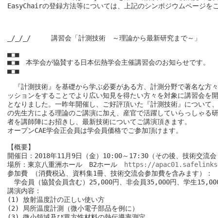
EasyChairの登録方法等については、上記のシンポジウムページを
_/_/_/　　　講習会「計測技術　～理論から最新研究まで～」　　　_/
■□■

■□■　本学会が協賛する日本伝熱学会主催講習会のお知らせです。

■□■

　『計測技術』を基礎から学ぶ必要がある方、計測分野で著名な方々
ッションをすることでより広い知見を得たい方々を対象に講習会を開
となりました。一昨年開催し、ご好評頂いた『計測技術』について、
の先生方による理論のご講演に加え、産官で活躍していらっしゃる研
者を講師陣にお招きし、最新技術についてご講演頂きます。

オープンCAE学会正会員は学会員価格でご参加頂けます。

【概要】

開催日：2018年11月9日（金）10:00～17:30（その後、技術交流会～
場所：東京八重洲ホール　B2ホール　
https://apac01.safelinks
参加費 （消費税込、資料集1冊、技術交流会参加費を含みます）：

　学会員（協賛会員含む）25,000円、非会員35,000円、学生15,000
講演内容：

(1) 放射温度計の正しい使い方

(2) 局所温度計測（微小電子部品を例に）

(3) 微小領域及び異方性材料の熱伝導率測定
