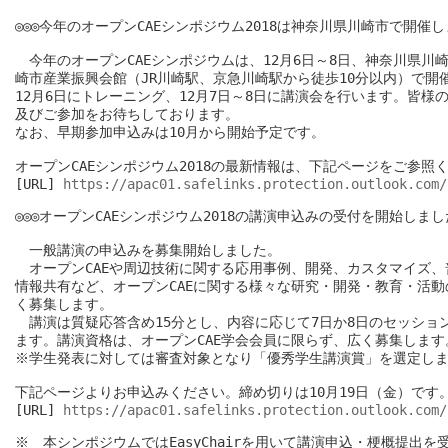
◎◎◎今年のオープンCAEシンポジウム2018は神奈川県川崎市で開催し
　今年のオープンCAEシンポジウムは、12月6日～8日、神奈川県川崎
崎市産業振興会館（JR川崎駅、京急川崎駅から徒歩10分以内）で開催
12月6日にトレーニング、12月7日～8日に講演会を行います。皆様の
及びご参加をお待ちしております。

なお、早期参加申込みは10月から開始予定です。

オープンCAEシンポジウム2018の最新情報は、下記ページをご参照く
[URL] 
https://apac01.safelinks.protection.outlook.com/
◎◎◎オープンCAEシンポジウム2018の講演申込みの受付を開始しました
　一般講演の申込みを募集開始しました。

　オープンCAEや周辺技術に関する応用事例、開発、カスタマイズ、
情報共有など、オープンCAEに関する様々な研究・開発・教育・活動
く募集します。

　講演は質疑応答含め15分とし、内容に応じて7日か8日のセッション
ます。講演資格は、オープンCAE学会会員に限らず、広く募集します。
※学生発表に対しては審査対象となり「優秀学生講演賞」を選定しま
下記ページよりお申込みください。締め切りは10月19日（金）です。
[URL] 
https://apac01.safelinks.protection.outlook.com/
※　本シンポジウムではEasyChairを用いて講演申込・梗概提出を