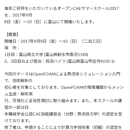
毎年ご好評をいただいているオープンCAEサマースクール2017
を、2017年9月
8日（金）～10（日）に富山にて開催いたします。
【概要】
開催日：2017年9月8日（金）～10（日）〔二泊三日〕
場 所：
1日目：富山県立大学 (富山県射水市黒河5180)
2、3日目および宿泊：呉羽ハイツ (富山県富山市吉作4103-1)
今回のテーマはOpenFOAMによる熱流体シミュレーション入門
で、流体解析の
初心者を対象としております。OpenFOAMの環境構築からメッシ
ュ生成・解析実
行、可視化と妥当性検討に取り組みます。また、本スクールの講
習の一部は日
本機械学会公認CAE技能講習会（分野：熱流体力学）の認定を受
けております。
修了者は、申請することにより計算力学技術者（初級）の認定を