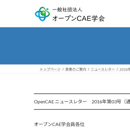
コ
ナ
ン
ビ
テ
ゲ
ン
ー
ツ
シ
へ
ョ
ス
ン
キ
に
ッ
移
プ
動
トップページ
事業のご案内
ニュースレター
201
━━━━━━━━━━━━━━━━━━━━
OpenCAE ニュースレター 2016年第03号（通
━━━━━━━━━━━━━━━━━━━━
オープンCAE学会員各位