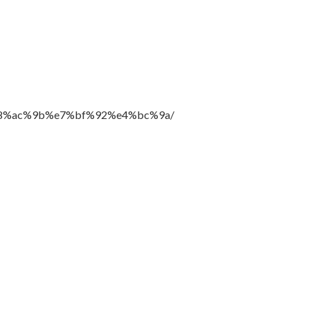
%e8%ac%9b%e7%bf%92%e4%bc%9a/