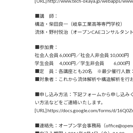
[URL] http://www.tech-okaya.jp/webapps/www/f
■講 師：
構造・柴田良一（岐阜工業高等専門学校）
流体・野村悦治（オープンCAEコンサルタント 
■参加費：
社会人会員 6,000円／社会人非会員 10,000円
学生会員 4,000円／学生非会員 6,000円
■定 員：各講座とも20名 ※最少催行人数
■対象者：これから流体解析や構造解析を行
■申し込み方法：下記フォームから申し込み
い方法などをご連絡いたします。
[URL] https://docs.google.com/forms/d/16
■連絡先：オープン学会事務局（office@opencae