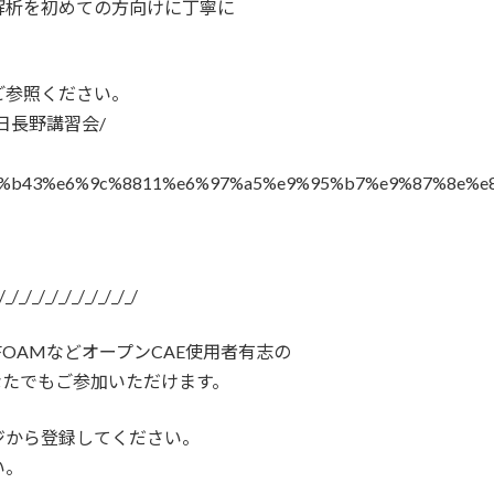
解析を初めての方向けに丁寧に
ご参照ください。
3月11日長野講習会/
6%e5%b9%b43%e6%9c%8811%e6%97%a5%e9%95%b7%e9%87%8e
/_/_/_/_/_/_/_/_/
FOAMなどオープンCAE使用者有志の
なたでもご参加いただけます。
ジから登録してください。
い。