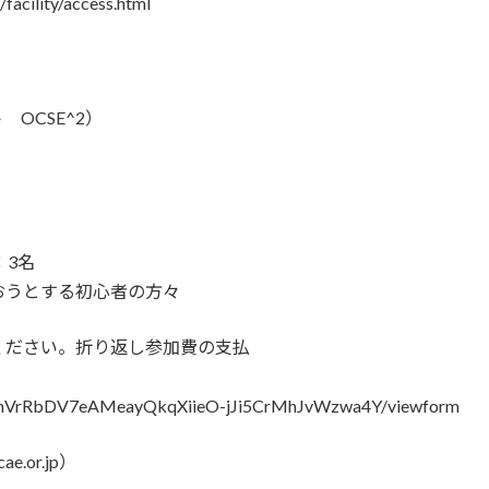
acility/access.html
OCSE^2）
：3名
おうとする初心者の方々
ください。折り返し参加費の支払
Q0ZnVrRbDV7eAMeayQkqXiieO-jJi5CrMhJvWzwa4Y/viewform
.or.jp）