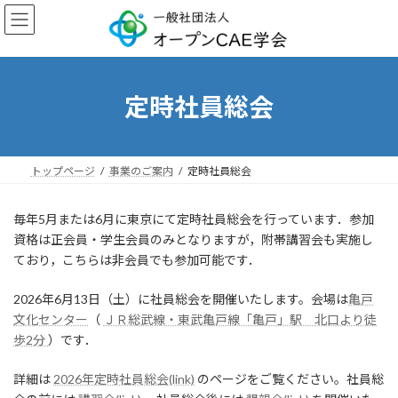
コ
ナ
ン
ビ
テ
ゲ
ン
ー
ツ
シ
へ
ョ
定時社員総会
ス
ン
キ
に
ッ
移
プ
動
トップページ
事業のご案内
定時社員総会
毎年5月または6月に東京にて定時社員総会を行っています．参加
資格は正会員・学生会員のみとなりますが，附帯講習会も実施し
ており，こちらは非会員でも参加可能です．
2026年6月13日（土）に社員総会を開催いたします。会場は
亀戸
文化センター
（
ＪＲ総武線・東武亀戸線「亀戸」駅 北口より徒
歩2分
）です．
詳細は
2026年定時社員総会(link)
のページをご覧ください。社員総