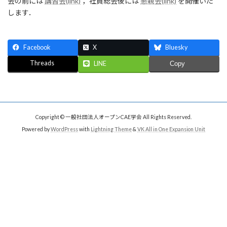
会の前には
講習会(link)
，社員総会後には
懇親会(link)
を開催いた
します．
Facebook
X
Bluesky
Threads
LINE
Copy
Copyright © 一般社団法人オープンCAE学会 All Rights Reserved.
Powered by
WordPress
with
Lightning Theme
&
VK All in One Expansion Unit