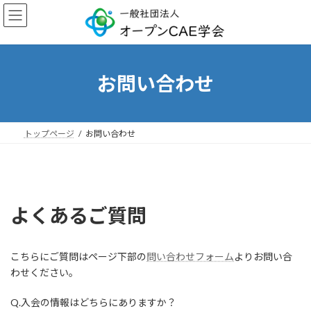
コ
ナ
ン
ビ
テ
ゲ
ン
ー
ツ
シ
へ
ョ
お問い合わせ
ス
ン
キ
に
ッ
移
プ
動
トップページ
お問い合わせ
よくあるご質問
こちらにご質問はページ下部の
問い合わせフォーム
よりお問い合
わせください。
Q.入会の情報はどちらにありますか？