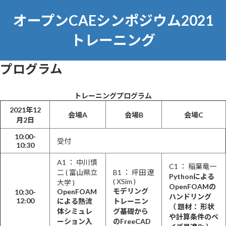
コ
ナ
ン
ビ
オープンCAEシンポジウム2021
テ
ゲ
ン
ー
トレーニング
ツ
シ
へ
ョ
ス
ン
プログラム
キ
に
ッ
移
トレーニングプログラム
プ
動
2021年12
会場A
会場B
会場C
月2日
10:00-
受付
10:30
A1 ： 中川慎
C1 ： 稲葉竜一
二 ( 富山県立
B1 ： 坪田 遼
Pythonによる
( XSim )
大学 )
OpenFOAMの
モデリング
OpenFOAM
10:30-
ハンドリング
12:00
による熱流
トレーニン
（ 題材： 形状
体シミュレ
グ基礎から
や計算条件のベ
ーション入
のFreeCAD