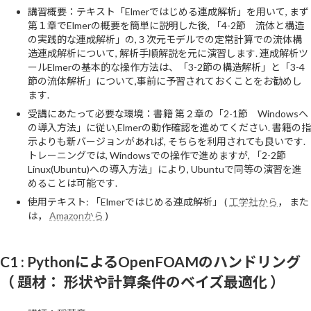
講習概要：テキスト「Elmerではじめる連成解析」を用いて, まず
第１章でElmerの概要を簡単に説明した後, 「4-2節 流体と構造
の実践的な連成解析」の,３次元モデルでの定常計算での流体構
造連成解析について, 解析手順解説を元に演習します. 連成解析ツ
ールElmerの基本的な操作方法は、「3-2節の構造解析」と「3-4
節の流体解析」について,事前に予習されておくことをお勧めし
ます.
受講にあたって必要な環境：書籍 第２章の「2-1節 Windowsへ
の導入方法」に従い,Elmerの動作確認を進めてください. 書籍の指
示よりも新バージョンがあれば, そちらを利用されても良いです.
トレーニングでは, Windowsでの操作で進めますが, 「2-2節
Linux(Ubuntu)への導入方法」により, Ubuntuで同等の演習を進
めることは可能です.
使用テキスト: 「Elmerではじめる連成解析」 (
工学社から
， また
は，
Amazonから
)
C1 : PythonによるOpenFOAMのハンドリング
（ 題材： 形状や計算条件のベイズ最適化 ）