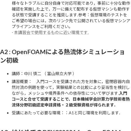
様々なトラブルに自分自身で対応可能であり，事前に十分な動作
確認を実施した上で，万一に備えて配布する仮想マシンも動作す
る状態で受講することを推奨します.参考：仮想環境のテストを
ご希望の場合には，次のリンク先で公開されている仮想マシンア
プライアンスをご利用ください。
-
本講習会で使用するものに近い環境です.
A2 : OpenFOAMによる熱流体シミュレーショ
ン初級
講師：中川 慎二 （ 富山県立大学 ）
講習概要： 入門コースを受講された方を対象に，密閉容器内自
然対流の例題を使って，実験結果との比較により妥当性を検討し
ながら，メッシュや境界条件への依存性について学びます.
入門
コースと合せて受講することで、日本機械学会計算力学技術者熱
流体分野初級認定申請資格・２級受験資格が得られます．
受講にあたって必要な環境：：A1と同じ環境を利用します．