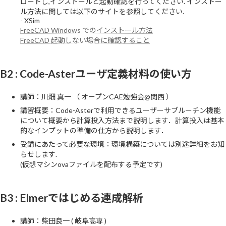
ロードし,インストールと起動確認を行ってください. インストー
ル方法に関しては以下のサイトを参照してください.
- XSim
FreeCAD Windows でのインストール方法
FreeCAD 起動しない場合に確認すること
B2 : Code-Asterユーザ定義材料の使い方
講師：川畑 真一 （ オープンCAE勉強会@関西 ）
講習概要：Code-Asterで利用できるユーザーサブルーチン機能
について概要から計算投入方法まで説明します．計算投入は基本
的なインプットの準備の仕方から説明します．
受講にあたって必要な環境：環境構築については別途詳細をお知
らせします.
(仮想マシンovaファイルを配布する予定です)
B3 : Elmerではじめる連成解析
講師：柴田良一 ( 岐阜高専 )