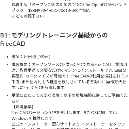
丸善出版「オープンCAEのためのDEXCS for OpenFOAM ハンド
ブック」(ISBN978-4-621-30613-0)の付録A
などを参照下さい.
B1 : モデリングトレーニング基礎からの
FreeCAD
講師：坪田 遼 ( XSim )
講習概要：オープンソースの3次元CADであるFreeCADは業務用
途、教育用途で必要なだけのマシンにインストールでき, 自由な
再配布, カスタマイズが可能です. FreeCADの利用を検討されてい
る方, また社内利用の推進を検討されている方向けに操作方法を
中心にFreeCADを解説します.
受講にあたって必要な環境：以下の環境構築に従ってご準備くだ
さい
【環境構築】
FreeCADバージョン0.19を使用します. またOSに関しては
Windowsを推奨します.
公式のインストーラー配布サイトより インストーラーをダウン