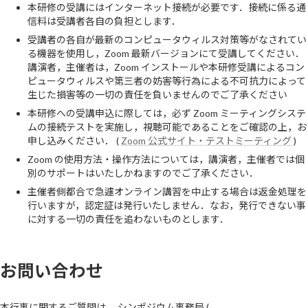
本研修の受講にはインターネット接続が必要です．接続に係る通
信料は受講者各自の負担とします．
受講者の各自が最新のコンピュータウィルス対策等がなされてい
る機器を使用し，Zoom 最新バージョンにて受講してください．
講演者，主催者は，Zoom インストールや本研修受講によるコン
ピュータウィルスや第三者の妨害等行為による不可抗力によって
生じた損害等の一切の責任を負いませんのでご了承ください
本研修への受講申込に際しては，必ず Zoom ミーティングシステ
ムの接続テストを実施し，視聴可能であることをご確認の上，お
申し込みください． (
Zoom 公式サイト・テストミーティング
)
Zoom の使用方法・操作方法については，講演者，主催者では個
別のサポートはいたしかねますのでご了承ください．
主催者側都合で急遽オンライン講習を中止する場合は返金処理を
行いますが，認定証は発行いたしません．なお，発行できない事
に対する一切の責任を追わないものとします．
お問い合わせ
本行事に関するご質問は， シンポジウム事務局 (