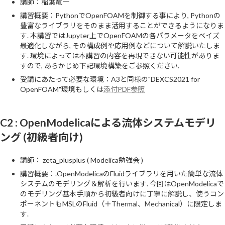
講師：稲葉竜一
講習概要：PythonでOpenFOAMを制御する事により, Pythonの
豊富なライブラリをそのまま活用することができるようになりま
す. 本講習ではJupyter上でOpenFOAMの各パラメータをベイズ
最適化しながら, その構成例や応用例などについて解説いたしま
す. 環境によっては本講習の内容を再現できない可能性がありま
すので, あらかじめ下記環境構築をご参照ください.
受講にあたって必要な環境：A3と同様の"DEXCS2021 for
OpenFOAM"環境もしくは
添付PDF参照
C2 : OpenModelicaによる流体システムモデリ
ング (初級者向け)
講師： zeta_plusplus ( Modelica勉強会 )
講習概要：.OpenModelicaのFluidライブラリを用いた簡単な流体
システムのモデリング＆解析を行います. 今回はOpenModelicaで
のモデリング基本手順から初級者向けに丁寧に解説し、使うコン
ポーネントもMSLのFluid（＋Thermal、Mechanical）に限定しま
す.