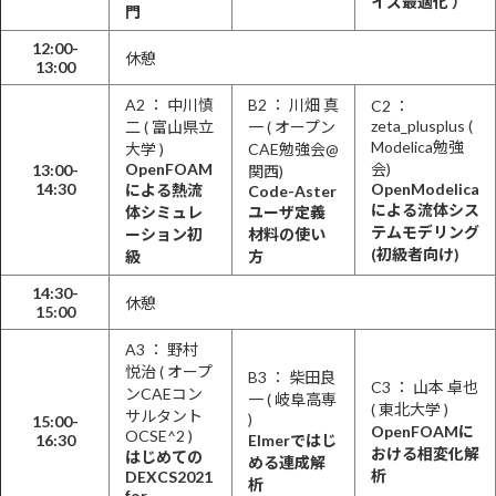
イズ最適化 ）
門
12:00-
休憩
13:00
A2 ： 中川慎
B2 ： 川畑 真
C2 ：
zeta_plusplus (
二 ( 富山県立
一 ( オープン
Modelica勉強
大学 )
CAE勉強会@
OpenFOAM
会)
13:00-
関西)
14:30
OpenModelica
による熱流
Code-Aster
による流体シス
体シミュレ
ユーザ定義
テムモデリング
ーション初
材料の使い
(初級者向け)
級
方
14:30-
休憩
15:00
A3 ： 野村
悦治 ( オープ
B3 ： 柴田良
C3 ： 山本 卓也
ンCAEコン
一 ( 岐阜高専
( 東北大学 )
サルタント
)
15:00-
OpenFOAMに
OCSE^2 )
16:30
Elmerではじ
おける相変化解
はじめての
める連成解
析
DEXCS2021
析
for