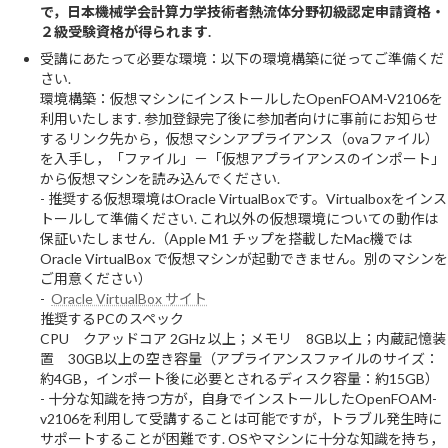
で，日本機械学会計算力学技術者熱流体分野初級認定申請資格・
２級受験資格が得られます.
受講にあたって必要な環境：以下の環境構築に従ってご準備くだ
さい.
環境構築：仮想マシンにインストールしたOpenFOAM-V2106を
利用いたします. 参加登録完了後に参加者向けに事前にお知らせ
するリンク先から，仮想マシンアプライアンス（ovaファイル）
を入手し，「ファイル」－「仮想アプライアンスのインポート」
から仮想マシンを読み込んでください.
- 推奨する仮想環境はOracle VirtualBoxです。Virtualboxをインス
トールして準備ください. これ以外の仮想環境についての動作は
保証いたしません.（Apple M1 チップを搭載したMac機では
Oracle VirtualBox で仮想マシンが起動できません。別のマシンを
ご用意ください）
-
Oracle VirtualBox サイト
推奨するPCのスペック
CPU クアッドコア 2GHz 以上；メモリ 8GB以上；内蔵記憶装
置 30GB以上の空き容量（アプライアンスファイルのサイズ：
約4GB，インポート後に必要とされるディスク容量：約15GB）
- 十分な知識を持つ方が，自身でインストールしたOpenFOAM-
v2106を利用して受講することは可能ですが，トラブル発生時に
サポートすることが困難です. OSやマシンに十分な知識を持ち，