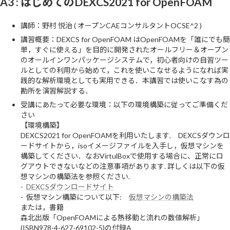
A3 : はじめてのDEXCS2021 for OpenFOAM
講師：野村 悦治 ( オープンCAEコンサルタントOCSE^2 )
講習概要：DEXCS for OpenFOAM はOpenFOAMを「誰にでも簡
単，すぐに使える」を目的に開発されたオールフリー＆オープン
のオールインワンパッケージシステムで，初心者向けの自習ツー
ルとしての利用から始めて，これを使いこなせるようになれば実
践的な解析環境としても実用できる．本講習では使いこなす為の
勘所を演習解説する．
受講にあたって必要な環境：以下の環境構築に従ってご準備くだ
さい
【環境構築】
DEXCS2021 for OpenFOAMを利用いたします. DEXCSダウンロ
ードサイトから，isoイメージファイルを入手し，仮想マシンを
構築してください．なおVirtulBoxで使用する場合に、正常にロ
グアウトできないなどの注意事項があります. 詳しくは以下の仮
想マシンの構築法を参照ください.
-
DEXCSダウンロードサイト
- 仮想マシン構築について以下:
仮想マシンの構築法
または，書籍
森北出版「OpenFOAMによる熱移動と流れの数値解析」
(ISBN978-4-627-69102-5)の付録A